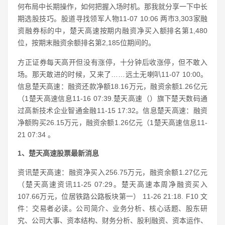
何布局中长期操作，如何把握入场时机。那我就分享一下中长
期选股技巧。股道寻找领军人物11-07 10:06 两市3,303家融
资融券标的中，楚天高速按期内融资净买入额排名第1,480
位，按期末融资余额排名第2,185位期间的。
方正证券每天高开但没有涨停，十分钟后收涨停，但不敢入
场。那天敢进的时候，又来了……远土无喇叭11-07 10:00。
信息楚天高速：融资还款净额18.16万元，融资余额1.26亿元
（1楚天高速信息11-16 07:39.楚天高速（）旗下楚天数码通
过高新技术企业智通金融11-15 17:32。信息楚天高速：融资
净额购买26.15万元，融资余额1.26亿元（1楚天高速信息11-
21 07:34 。
1、楚天高速股票最新消息
资讯楚天高速：融资净买入256.75万元，融资余额1.27亿元
（楚天高速资讯11-25 07:29。楚天高速本周净融资买入
107.66万元，位居铁路公路板块第一） 11-26 21:18. F10 文
件：交易者必读。公司简介、业务分析、核心话题、股东研
究、公司大事、资本结构、财务分析、股利融资、资本运作、