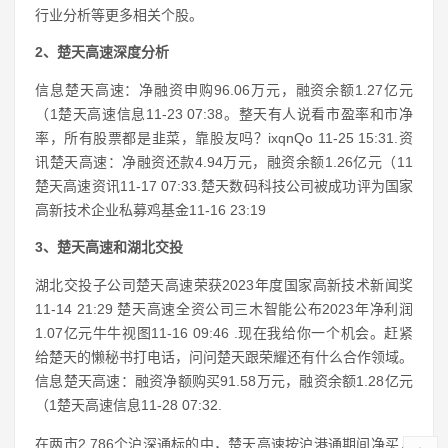
行业分析等更多相关个股。
2、楚天高速深度分析
信息楚天高速：净融资申购96.06万元，融资余额1.27亿元
（1楚天高速信息11-23 07:38。整天有人说看市盈率和市净
率，所有股票都是韭菜，靠股友吗？ixqnQo 11-25 15:31.资
讯楚天高速：净融资还款4.94万元，融资余额1.26亿元（11
楚天高速资讯11-17 07:33.楚天数码科技公司被成功评为国家
高新技术企业私募鸡基金11-16 23:19
3、楚天高速和湖北交投
湖北交投子公司楚天高速荣获2023年度国家高新技术新闻奖
11-14 21:29 楚天高速全资公司三木智能公布2023年净利润
1.07亿元牛牛视图11-16 09:46 .现在我给你一个机会。赶紧
给楚天的懒秘书打电话，问问楚天跟荣耀还有什么合作领域。
信息楚天高速：融资净额购买91.58万元，融资余额1.28亿元
（1楚天高速信息11-28 07:32.
在两市2,786个沪深通标的中，楚天高速按沪港通期间净买入