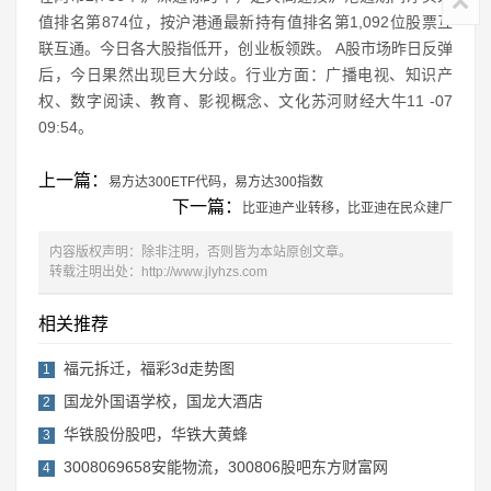
值排名第874位，按沪港通最新持有值排名第1,092位股票互
联互通。今日各大股指低开，创业板领跌。 A股市场昨日反弹
后，今日果然出现巨大分歧。行业方面：广播电视、知识产
权、数字阅读、教育、影视概念、文化苏河财经大牛11 -07
09:54。
上一篇：
易方达300ETF代码，易方达300指数
下一篇：
比亚迪产业转移，比亚迪在民众建厂
内容版权声明：除非注明，否则皆为本站原创文章。
转载注明出处：
http://www.jlyhzs.com
相关推荐
福元拆迁，福彩3d走势图
1
国龙外国语学校，国龙大酒店
2
华铁股份股吧，华铁大黄蜂
3
3008069658安能物流，300806股吧东方财富网
4