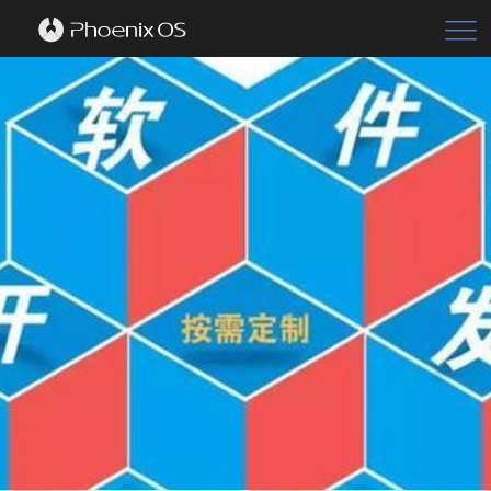

首页
标准版
教育版
凤凰一号
八爪鱼
文件管理器
文本编辑器
中文
了解详情
了解更多