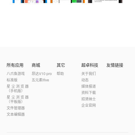
所有应用
商城
其它
超卓科技
友情链接
八爪鱼游戏
昂达V10 pro
帮助
关于我们
标准版
五元素ifive
动态
星尘浏览器
媒体报道
（手机版）
资料下载
星尘浏览器
招贤纳士
（平板版）
企业官网
文件管理器
文本编辑器