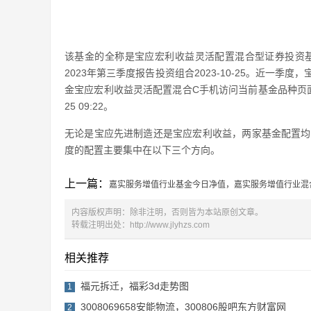
该基金的全称是宝应宏利收益灵活配置混合型证券投资基
2023年第三季度报告投资组合2023-10-25。近一季度
金宝应宏利收益灵活配置混合C手机访问当前基金品种页面
25 09:22。
无论是宝应先进制造还是宝应宏利收益，两家基金配置均
度的配置主要集中在以下三个方向。
上一篇：
嘉实服务增值行业基金今日净值，嘉实服务增值行业混
内容版权声明：除非注明，否则皆为本站原创文章。
转载注明出处：
http://www.jlyhzs.com
相关推荐
福元拆迁，福彩3d走势图
1
3008069658安能物流，300806股吧东方财富网
2