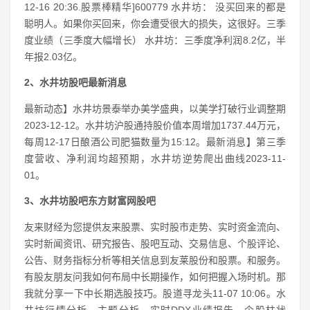
12-16 20:36.股票棒精华]600779 水井坊： 没买回来的都是
聪明人。如果你买回来，你会遭受很大的损失，这很好。三季
度业绩（三季度大幅增长） 水井坊：三季度净利润8.2亿，半
年报2.03亿。
2、水井坊股吧最新消息
最新动态】水井坊景泰举办美学盛典，以美学打破行业调整期
2023-12-12。水井坊沪股通持股价值本周增加1737.44万元，
每周12-17日酿酒公司肥猫数量为15:12。最新消息】第三季
度营收、净利润均超预期，水井坊逆势爬出曲线2023-11-
01。
3、水井坊股吧东方财富网股吧
友来财经为您提供友来股票、实时股市走势、实时资金流向、
实时新闻资讯、研究报告、股吧互动、交易信息、个股评论、
公告、财务指标分析等相关信息到友莱股份和股票。和服务。
有股友朋友问我如何布局中长期操作，如何把握入场时机。那
我就分享一下中长期选股技巧。股道寻龙头11-07 10:06。水
井坊行情分析、主题分析、实时DDX业绩报告、个股柱状