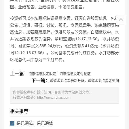
图、业绩预告、业绩披露、个股研究报告。
投资者可以在淘股吧结识投资专家，订阅自选股票信息，包括
公告、资讯、研报、讨论、股吧、专家操盘手、热点话题等动
态信息，加强股票跟踪，促进与朋友的交流。白酒板块中，水
井坊近期表现较为强势。拿吧空城哟12-17 17:56。 水井坊资
讯：融资净买入385.24万元，融资余额5.41亿元（水井坊资
讯12-12-16 07:36）。公司基本完成开门红任务，水井坊部分
区域总代理库存为三个月左右。
上一篇：
浪潮信息股吧股吧，浪潮信息股吧讨论区
下一篇：
海螺水泥股票最新分析，海螺水泥股票走势图
内容版权声明：除非注明，否则皆为本站原创文章。
转载注明出处：
http://www.jlyhzs.com
相关推荐
易讯通达，易讯通信
1