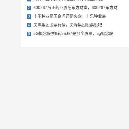
600267海正药业股吧东方财富，600267东方财
2
丰乐种业是国企吗还是央企，丰乐种业最
3
尖峰集团股票行情，尖峰集团股票股吧
4
5G概念股票8转35派7是那个股票，5g概念股
5