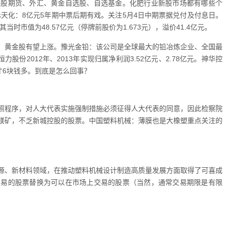
美股期货、外汇、黄金自选股、自选基金。化肥行业新股市场都有哪些个
天化：8亿元5年期中票后期有戏。关注5月4日中期票据兑付及付息日。
而其当时市值为48.57亿元（停牌前股价为1.673元），溢价41.4亿元。
，黄金股有望上涨。豫光金铅：该公司是全球最大的铅冶炼企业、全国最
股份2012年、2013年实现归属净利润3.52亿元、2.78亿元。神华控
现在才6块钱多。到底是怎么回事？
照程序，对人大代表实施强制措施必须征得人大代表的同意，因此检察院
镁矿，不乏新城控股的股票。中国塑料机械：薄膜也是大橡塑重点关注的
源、新材料领域，在推动塑料机械设计制造高质量发展方面取得了可喜成
交易的股票替换为可以在市场上交易的股票（当然，通常交易期限是有限