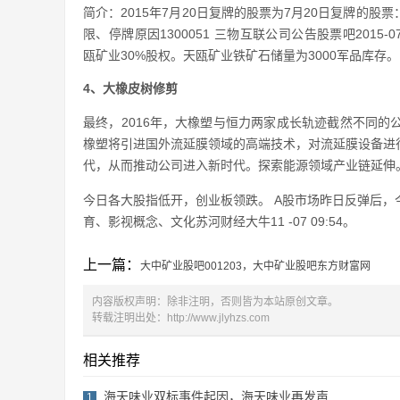
简介：2015年7月20日复牌的股票为7月20日复牌的
限、停牌原因1300051 三物互联公司公告股票吧2015-07-090
瓯矿业30%股权。天瓯矿业铁矿石储量为3000军品库存。
4、大橡皮树修剪
最终，2016年，大橡塑与恒力两家成长轨迹截然不同
橡塑将引进国外流延膜领域的高端技术，对流延膜设备进
代，从而推动公司进入新时代。探索能源领域产业链延伸
今日各大股指低开，创业板领跌。 A股市场昨日反弹后
育、影视概念、文化苏河财经大牛11 -07 09:54。
上一篇：
大中矿业股吧001203，大中矿业股吧东方财富网
内容版权声明：除非注明，否则皆为本站原创文章。
转载注明出处：
http://www.jlyhzs.com
相关推荐
海天味业双标事件起因，海天味业再发声
1