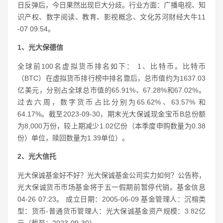
日反弹后，今日果然出现巨大分歧。行业方面：广播电视、知
识产权、数字阅读、教育、影视概念、文化苏河财经大牛11
-07 09:54。
1、光大保德信
全球前100名虚拟货币排名如下： 1、比特币。比特币
（BTC）在虚拟货币排行榜中排名靠后，总市值约为1637.03
亿美元，分别占全球总市值的65.91%、67.28%和67.02%。
过去六周，数字货币占比分别为65.62%、63.57% 和
64.17%。截至2023-09-30，期末光大保诚现金宝币B总份额
为8,000万份，较上期减少1.02亿份（本季度申购数量为0.38
份）单位，赎回数量为1.39单位）。
2、光大信托
光大保诚基金好不好？光大保诚基金公司实力如何？公告称，
光大保诚货币市场基金将于五一假期前暂停代销。基金信息
04-26 07:23。 成立日期：2005-06-09 基金管理人：沉榕类
型：货币-普通货币管理人：光大保诚基金资产规模：3.82亿
元（截至：2023-09-30）