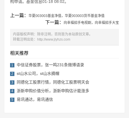
构申请。基金信息01-18 08:02。
上一篇：
华夏003003基金净值，华夏003003货币基金净值
下一篇：
向幸福招手电视剧，向幸福招手大宝
内容版权声明：除非注明，否则皆为本站原创文章。
转载注明出处：
http://www.jlyhzs.com
相关推荐
中信证券股票，张一鸣231条微博语录
1
st山水公司，st山水摘帽
2
同德化工股票行情，同德化工股票明天会
3
浙新申购价值分析，浙新申购估计能涨多
4
易讯通达，易讯通信
5