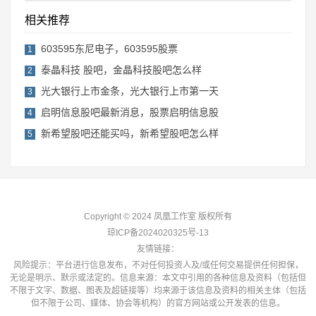
相关推荐
603595东尼电子，603595股票
1
泰晶科技 股吧，金晶科技股吧怎么样
2
光大银行上市金条，光大银行上市第一天
3
启明信息股吧最新消息，股票启明信息股
4
新希望股吧还能买吗，新希望股吧怎么样
5
Copyright © 2024 凤凰工作室 版权所有
琼ICP备2024020325号-13
友情链接：
风险提示：平台进行信息发布，不对任何投资人及/或任何交易提供任何担保，
无论是明示、默示或法定的。信息来源：本文中引用的各种信息及资料（包括但
不限于文字、数据、图表及超链接等）均来源于该信息及资料的相关主体（包括
但不限于公司、媒体、协会等机构）的官方网站或公开发表的信息。