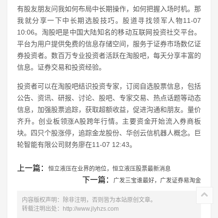
有股友朋友问我如何布局中长期操作，如何把握入场时机。那
我就分享一下中长期选股技巧。股道寻找领军人物11-07
10:06。淘股吧是中国大陆知名的移动互联网投资社交平台。
平台为用户提供免费的信息存储空间，服务于证券市场数亿证
券投资者。数百万专业投资者活跃在淘股吧，每天分享丰富的
信息。证券交易和投资经验。
投资者可以在淘股吧结识投资专家，订阅自选股票信息，包括
公告、资讯、研报、讨论、股吧、专家交易、热点话题等动态
信息，加强股票追踪，获取超额收益，促进沟通和朋友。量价
齐升。创业板领涨A股跨年行情。主要资金开始流入券商板
块。四只个股涨停，追踪金龙股份、华创云信机器人概念。巨
轮智能有限公司财务廖在11-07 12:43。
上一篇：
恒立液压在业界的地位，恒立液压股票最新消息
下一篇：
广发三宝谁最好，广发证券易淘金
内容版权声明：除非注明，否则皆为本站原创文章。
转载注明出处：
http://www.jlyhzs.com