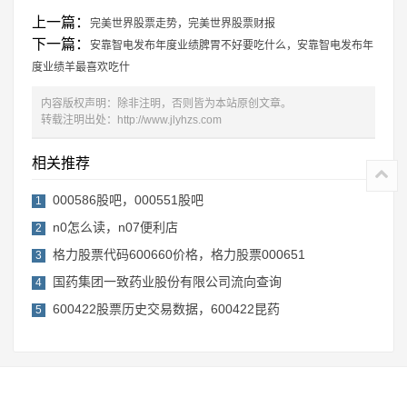
上一篇：
完美世界股票走势，完美世界股票财报
下一篇：
安靠智电发布年度业绩脾胃不好要吃什么，安靠智电发布年
度业绩羊最喜欢吃什
内容版权声明：除非注明，否则皆为本站原创文章。
转载注明出处：
http://www.jlyhzs.com
相关推荐
000586股吧，000551股吧
1
n0怎么读，n07便利店
2
格力股票代码600660价格，格力股票000651
3
国药集团一致药业股份有限公司流向查询
4
600422股票历史交易数据，600422昆药
5