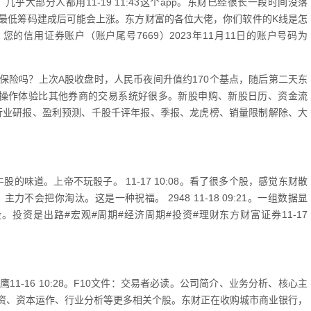
大部分人都用11-19 11:43这个app。东财已经很长一段时间没落
最低筹码建成后可能会上涨。东方财富的各位大佬，你们软件的K线是怎
的信用证券账户（账户尾号7669）2023年11月11日的账户号码为
保险吗？上次A股收盘时，人民币夜间升值约170个基点，随后第二天东
户，操作体验比其他券商的交易系统好很多。新股申购、新股日历、资金流
行业研报、盈利预测、千股千评年报、季报、龙虎榜、销量限制解除、大
的味道。上帝不玩骰子。 11-17 10:08。看了很多个股，感觉东财散
会把你淘汰。这是一种祝福。 2948 11-18 09:21。一组数据显
投资是出路#宏观#周期#经济周期#投资#理财东方财富证券11-17
11-16 10:28。F10文件：交易者必读。公司简介、业务分析、核心主
资、资本运作、行业分析等更多相关个股。东财正在收购城市商业银行，