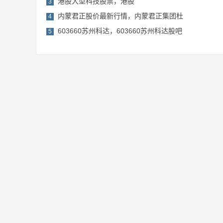
港股大型科技股票，港股
3
内蒙君正股价最新行情，内蒙君正集团杜
4
603660苏州科达，603660苏州科达股吧
5