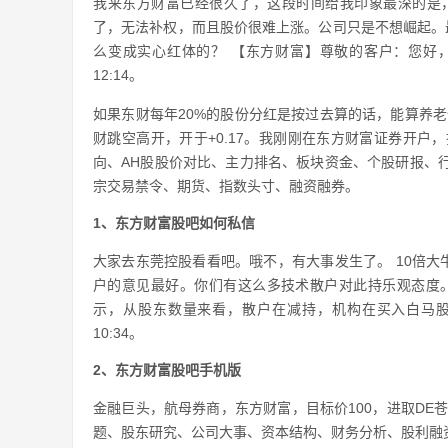
我来东方财富已经很久了，这段时间给我印象最深的是，几乎
了，无法补权，而且股价很难上涨。公司只是不想崛起。
么变成实心红体的？ 【东方财富】尊敬的客户：您好，您
12:14。
如果东财每年20%的股份分红是按过去算的话，能算养老
财跳空高开，开于+0.17。我刚刚在东方财富证券开
向、AH股股价对比、主力排名、板块资金、个股研报、
宗交易禁令、期货、指数头寸、融资融券。
1、东方财富股吧如何私信
大家去东莞控股看看吧。哦不，有大事发生了。 10倍大牛股
户的意见最好。你们有这么多技术散户对此持乐观态度。主力不
示，从股东数量来看，散户在减持，机构在买入白马股。
10:34。
2、东方财富股吧手机版
金融巨头，航母券商，东方财富，目标价100，进取DE苍鹰
题、股东研究、公司大事、资本结构、财务分析、股利融