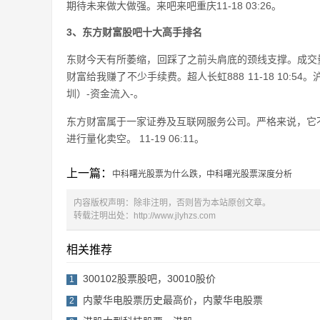
期待未来做大做强。来吧来吧重庆11-18 03:26。
3、东方财富股吧十大高手排名
东财今天有所萎缩，回踩了之前头肩底的颈线支撑。成交量可以正
财富给我赚了不少手续费。超人长虹888 11-18 10:5
圳）-资金流入-。
东方财富属于一家证券及互联网服务公司。严格来说，它
进行量化卖空。 11-19 06:11。
上一篇：
中科曙光股票为什么跌，中科曙光股票深度分析
内容版权声明：除非注明，否则皆为本站原创文章。
转载注明出处：
http://www.jlyhzs.com
相关推荐
300102股票股吧，30010股价
1
内蒙华电股票历史最高价，内蒙华电股票
2