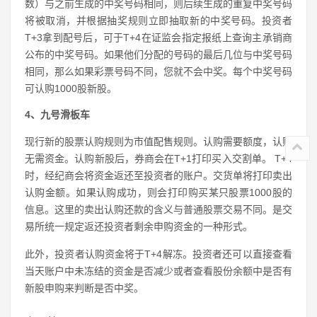
数）与之前生成的中奖号码相同，则后续生成的重复中奖号码
将被取消，并根据抽奖规则立即抽取新的中奖号码。投资者
T+3拿到配号后，可于T+4在证监会指定报纸上查询主承销商
公布的中奖号码。如果他们分配的号码的最后几位与中奖号码
相同，那么如果彩票号码不同，您就不会中奖。每个中奖号码
可认购1000股新股。
4、九号滑板车
现行新的股票认购规则为市值配售规则。认购需要额度，认购
无需资金。认购新股后，券商会在T+1打印买入交割单。 T+4
时，经纪商会将资金返还至投资者的账户。交货单将打印卖出
认购金额。如果认购成功，则会打印购买某只股票1000股的
信息。这里的卖出认购还款的含义与普通股票交易不同。是交
易所统一规定返还投资者剩余申购资金的一种形式。
此外，投资者认购资金将于T+4解冻。投资者还可以直接查看
当天账户中未冻结的资金是否减少或者查看股份余额中是否有
新股申购来判断是否中奖。