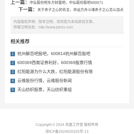
上一篇：
中弘股份吧东方财富吧，中弘股份股吧400071
下一篇：
关于赤子之心的名言，命运方舟斗魂赤子之心怎么加点
内容版权声明：除非注明，否则皆为本站原创文章。
转载注明出处：
http://www.jlyhzs.com
相关推荐
杭州解百吧股吧，600814杭州解百股吧
1
600369西南证券利好，600369股票行情
2
红阳能源为什么大跌，红阳能源股份有限
3
云维股份行情，云维股份新闻
4
天山纺织股票，天山纺织重组
5
Copyright © 2024 凤凰工作室 版权所有
琼ICP备2024020325号-13